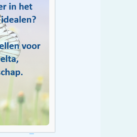
والسلامة في منطقتك ال
التصريف المناسب والحماية من الفيضانات.
في واتر ناتورليك، لدي
سواء. نحن نعتقد أن ال
المجرى المائي نظيفًا وآمنًا وحماية النظم البيئية القيمة لدينا.
هل ترغب في تحقيق الفا
ولديك فرصة للمشاركة في صنع القرارات المحلية. معًا، يمكننا العمل نحو الحفاظ على مواردنا المائية الثمينة.
هل أنت مهتم برؤيتنا و
الملتزمين بالبيئة المستدامة والصحية.
انضم إلى واتر ناتورليك ومعًا، دعنا نحقق تأثيرًا إيجابيًا على الحفاظ على مواردنا المائية!
هذه هي نقاطنا الرئيسية: