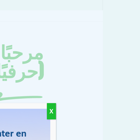
مرحبًا
(حرفيً
X
في جميع الهيئات المائية. نحن فخورون بهذا الإنجاز ونود أن نشارككم أيديولوجيتنا.