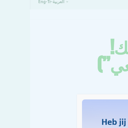
Eng-Tr-العربية
ك!
عي”)
واتر ناتورليك هي أكبر حزب للهيئات المائية في هولندا. في الانتخابات الأخيرة للهيئات المائية في 15 مارس، تم انتخابنا
دارة مستويات المياه وجودة المياه