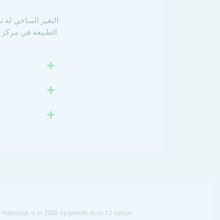
التغير المناخي له ت
الطبيعة في مركز إدارة المياه لمنع استنزاف مواطن البشر والحيوانات.
 Natuurlijk is in 2008 opgericht door 12 natuur-