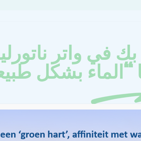
 بك في واتر ناتورلي
ا “الماء بشكل طبي
ماذا تقوم الهيئات المائية فعليًا؟ في هولندا، هناك 21 هيئة مائية مسؤولة عن إ