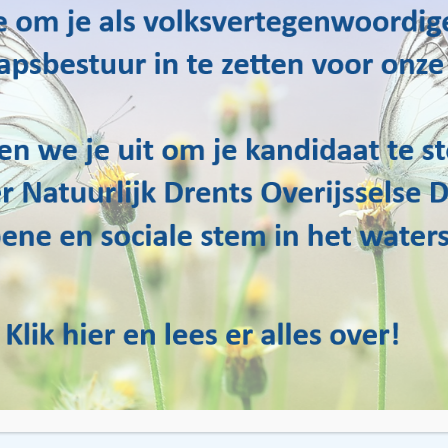
محلية. ويشمل ذلك صيانة وحماية أنهارنا وقنواتنا ومصادر المياه الأخر
نا تركيز قوي على إدارة المياه المستدامة وخلق بيئة معيشية صحية للإ
حفاظ على مواردنا المائية ضروري للأجيال القادمة. لذلك، نحن ملتزمون
رق أيضًا؟ انضم إلى واتر ناتورليك! كعضو، يمكنك دعم جهودنا نحو إدارة
أنشطتنا؟ لا تتردد في التواصل معنا عبر موقعنا الإلكتروني. نرحب بك