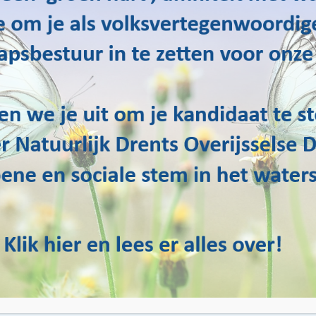
rdürülebilir su yönetimine ve insanlar ve doğa için sağlıklı bir yaş
aklarımızı korumanın gelecek nesiller için hayati önem taşıdığına i
nli su yollarına ve değerli ekosistemlerimizin korunmasına adanmı
er misiniz? Water Natuurlijk’e katılın! Bir üye olarak, sürdürülebilir
ilir ve yerel karar süreçlerine katılma fırsatına sahip olabilirsiniz. 
olunda çalışabiliriz.
lerimizle ilgileniyor musunuz? Web sitemiz üzerinden bizimle ilet
ilir ve sağlıklı bir yaşam ortamına adanmış insanların topluluğumuz
lın ve birlikte su kaynaklarımızın korunmasında olumlu bir etki yara