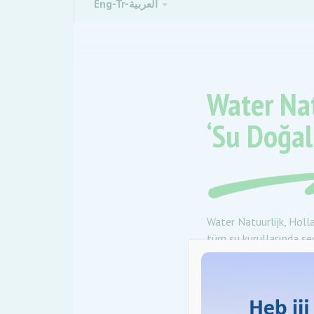
Eng-Tr-العربية
Water Nat
‘Su Doğal
Water Natuurlijk, Holla
tüm su kurullarında seç
Su kurulları aslında ne 
yönetiminden sorumlu o
kaynaklarımızın bakımı