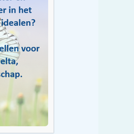
am ortamı yaratmaya
nanıyoruz. Bu
ş durumdayız.
 su yönetimi
Birlikte, değerli su
işime geçmekten
a sizi davet
talım!