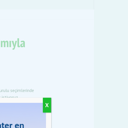
amıyla
kurulu seçimlerinde
 istiyoruz.
X
n ve güvenliğinin
ve diğer su