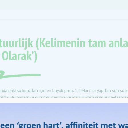
uurlijk (Kelimenin tam anl
 Olarak’)
nda’daki su kurulları için en büyük parti. 15 Mart’ta yapılan son su 
ildik. Bu başarıyla gurur duyuyoruz ve ideolojimizi sizinle paylaşmak
yapar? Hollanda’da, yerel alanınızdaki su seviyelerinin, su kalitesini
lan 21 su kurulu bulunmaktadır. Bu, nehirlerimizin, kanallarımızın 
 ve korunması, doğru drenaj ve sel korumasını içerir.