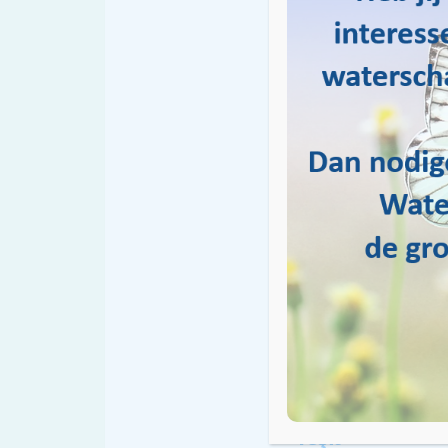
Water Natuurlijk’da, sü
odaklanıyoruz. Su kayn
nedenle, temiz ve güve
Siz de fark yaratmak ist
çabalarımıza destek olab
kaynaklarımızı koruma y
Vizyonumuz ve faaliyet
çekinmeyin. Sürdürüleb
ediyoruz.
Water Natuurlijk’e katı
Durduğumuz nokta:
Yeşil