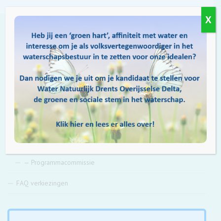
X
Alles over de verkiezingen
Introductie
Kandidaat worden
— Waarom kandidaat worden
— Formulier kandidaatstelling
— Kandidatencommissie
Verkiezingsprogramma
— Programmacommissie
FAQ verkiezingen