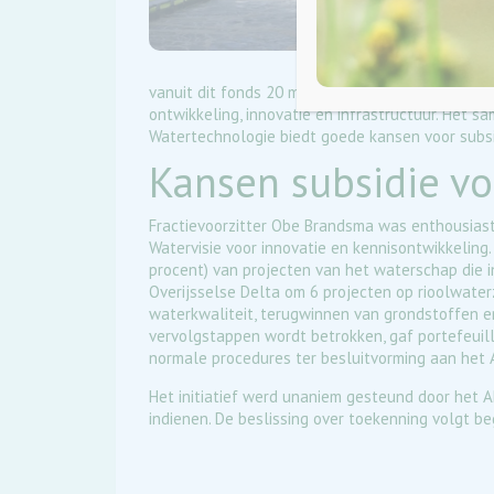
vanuit dit fonds 20 miljard beschikbaar voor pr
ontwikkeling, innovatie en infrastructuur. Het 
Watertechnologie biedt goede kansen voor subsi
Kansen subsidie vo
Fractievoorzitter Obe Brandsma was enthousiast 
Watervisie voor innovatie en kennisontwikkeling.
procent) van projecten van het waterschap die in
Overijsselse Delta om 6 projecten op rioolwaterz
waterkwaliteit, terugwinnen van grondstoffen en
vervolgstappen wordt betrokken, gaf portefeuil
normale procedures ter besluitvorming aan het
Het initiatief werd unaniem gesteund door het A
indienen. De beslissing over toekenning volgt be