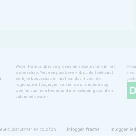
Water Natuurlijk is de groene en sociale stem in het
Water
waterschap. Met een positieve kijk op de toekomst,
en mi
eerlijke boodschap en met aandacht voor de
geste
regionale uitdagingen zetten we ons iedere dag
weer in voor een Nederland met schoon, gezond en
voldoende water.
eleid, disclaimer en colofon
Inloggen fractie
Inloggen led