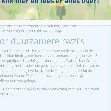
cofinanciering van projecten van het waterschap.
Met het Nationaal Groeifonds wil het Rijk de economische
groei en welvaart vergroten. Voor de periode 2021-2026 is
ojecten op het gebied van kennisontwikkeling, onderzoek en
samen met partners voordragen van het Groeiplan
die van projecten van het waterschap.
or duurzamere rwzi’s
over het voorstel. Het sluit mooi aan op de ambities in de
 Het plan biedt goede kansen voor cofinanciering (tot wel 47
 de pijplijn zitten. Het gaat dan voor het Waterschap Drents
uiveringsinstallaties, die gericht zijn op het verbeteren van de
 beperken energieverbruik. Op de vraag hoe het AB bij de
lehouder Marion Wichard aan, dat de projecten volgens de
 AB worden voorgelegd.
B. Het ministerie van I&W zal de aanvraag voor het Groeifonds
gin 2022.