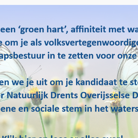
De vijf Rijn-Oost waterschappen hebben samen met
partners uit het bedrijfsleven en kennisinstellingen het
initiatief genomen om het Groeiplan Watertechnologie
voor te dragen voor het Nationaal Groeifonds. Water
Natuurlijk heeft in de Algemeen Bestuur vergadering van
26 oktober van harte ingestemd met dit voorstel, omdat
het bijdraagt aan innovatie, kennisontwikkeling en