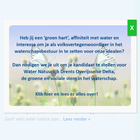
1
REACTIE
X
Nieuwste
Gast
G. de Lange
20 juli 2019 10:27
Hallo Redactie Graag plaats ik twee opmerkingen. Jammer dat
het Vechtdal nooit een Nationaal Park is geworden, daarmee
heb je hét slingerwiel voor een integrale aanpak. Jammer dat
politiek Overijssel dat nog nooit heeft opgepakt. En ten
tweede, wat waterveiligheid betreft, zou ik beginnen met het
zovéél mogelijk (daar waar het kan), verleggen van dijken.
Geef véél méér ruimte aan
…
Lees verder »