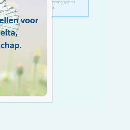
de verwerking
van je persoonsgegevens
volgens ons privacybeleid.