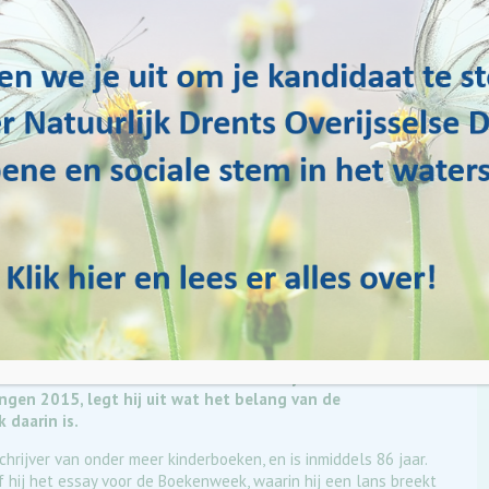
 Terlouw ambassadeur van Water Natuurlijk. In een kort
ngen 2015, legt hij uit wat het belang van de
 daarin is.
hrijver van onder meer kinderboeken, en is inmiddels 86 jaar.
eef hij het essay voor de Boekenweek, waarin hij een lans breekt