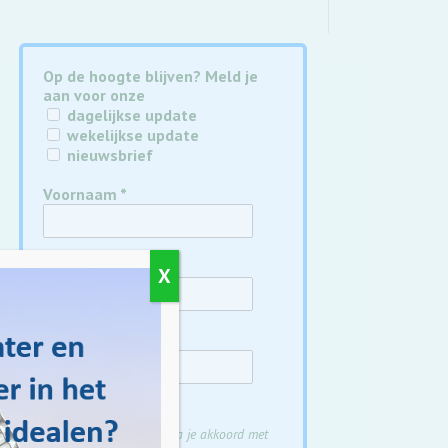
Op de hoogte blijven? Meld je
aan voor onze
dagelijkse update
wekelijkse update
nieuwsbrief
Voornaam
*
Achternaam
*
X
E-mail
*
Door je aan te melden ga je akkoord met