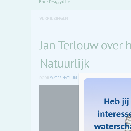
Eng-Tr-العربية
VERKIEZINGEN
Jan Terlouw over 
Natuurlijk
DOOR
WATER NATUURLIJK DODELTA
·
27 JANUARI 2022