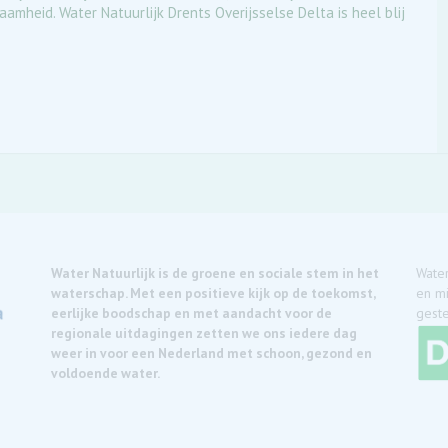
amheid. Water Natuurlijk Drents Overijsselse Delta is heel blij
Water Natuurlijk is de groene en sociale stem in het
Water
waterschap. Met een positieve kijk op de toekomst,
en mi
eerlijke boodschap en met aandacht voor de
geste
regionale uitdagingen zetten we ons iedere dag
weer in voor een Nederland met schoon, gezond en
voldoende water.