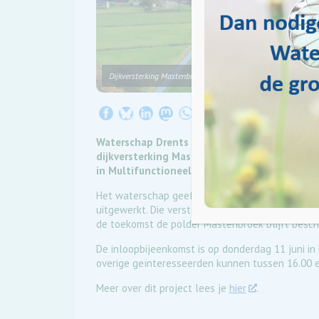
Dijkversterking Mastenbroek (foto: WDODelta)
Waterschap Drents Overijsselse Delta (WDODe
dijkversterking Mastenbroek-IJssel. Bewoner
in Multifunctioneel Centrum De Toekomst in 
Het waterschap geeft dan meer informatie over 
uitgewerkt. Die versterking is nodig om te zorge
de toekomst de polder Mastenbroek blijft besc
De inloopbijeenkomst is op donderdag 11 juni i
overige geïnteresseerden kunnen tussen 16.00 e
Meer over dit project lees je
hier
.