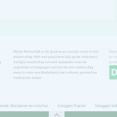
Water Natuurlijk is de groene en sociale stem in het
Water
waterschap. Met een positieve kijk op de toekomst,
en mi
eerlijke boodschap en met aandacht voor de
geste
regionale uitdagingen zetten we ons iedere dag
weer in voor een Nederland met schoon, gezond en
voldoende water.
eleid, disclaimer en colofon
Inloggen fractie
Inloggen led