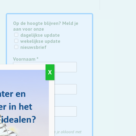
Op de hoogte blijven? Meld je
aan voor onze
dagelijkse update
wekelijkse update
nieuwsbrief
Voornaam
*
X
Achternaam
*
E-mail
*
Door je aan te melden ga je akkoord met