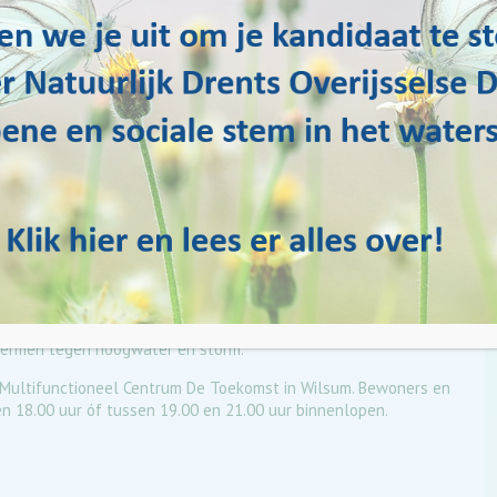
lta) organiseert een informatiebijeenkomst over de
s en andere geïnteresseerden zijn donderdag 11 juni welkom
Wilsum.
hoe de plannen voor de dijkversterking verder worden
n dat de IJsseldijk tussen ’s-Heerenbroek en IJsselmuiden ook in
hermen tegen hoogwater en storm.
n Multifunctioneel Centrum De Toekomst in Wilsum. Bewoners en
n 18.00 uur óf tussen 19.00 en 21.00 uur binnenlopen.