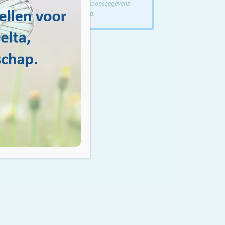
de verwerking
van je persoonsgegevens
volgens ons privacybeleid.