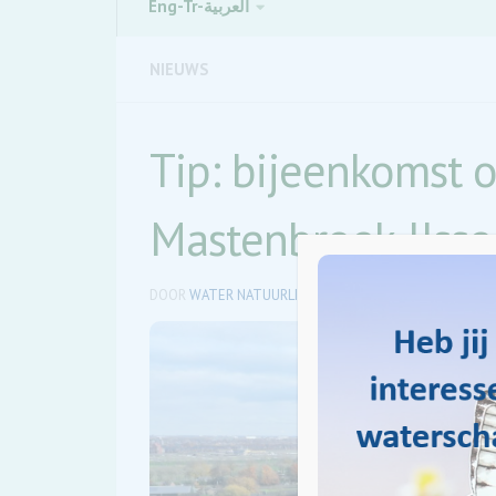
Eng-Tr-العربية
NIEUWS
Tip: bijeenkomst o
Mastenbroek-IJsse
DOOR
WATER NATUURLIJK DODELTA
·
2 JUNI 2026