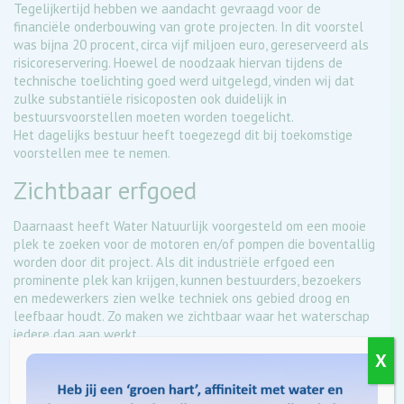
Tegelijkertijd hebben we aandacht gevraagd voor de
financiële onderbouwing van grote projecten. In dit voorstel
was bijna 20 procent, circa vijf miljoen euro, gereserveerd als
risicoreservering. Hoewel de noodzaak hiervan tijdens de
technische toelichting goed werd uitgelegd, vinden wij dat
zulke substantiële risicoposten ook duidelijk in
bestuursvoorstellen moeten worden toegelicht.
Het dagelijks bestuur heeft toegezegd dit bij toekomstige
voorstellen mee te nemen.
Zichtbaar erfgoed
Daarnaast heeft Water Natuurlijk voorgesteld om een mooie
plek te zoeken voor de motoren en/of pompen die boventallig
worden door dit project. Als dit industriële erfgoed een
prominente plek kan krijgen, kunnen bestuurders, bezoekers
en medewerkers zien welke techniek ons gebied droog en
leefbaar houdt. Zo maken we zichtbaar waar het waterschap
iedere dag aan werkt.
Het dagelijks bestuur heeft toegezegd te onderzoeken of de
X
pomp en/of motor een passende plek kan krijgen binnen ons
waterschapsgebied.