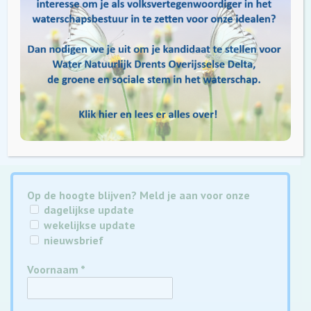
Het is een tastbare manier om te laten zien hoe belangrijk
het werk van het waterschap is. Zonder gemalen zouden
grote delen van ons gebied niet veilig zijn om te wonen,
werken of landbouw te bedrijven. Door die techniek zichtbaar
te maken, groeit ook het begrip en de waardering voor ons
waterschap.
Op de hoogte blijven? Meld je aan voor onze
dagelijkse update
wekelijkse update
nieuwsbrief
Voornaam
*