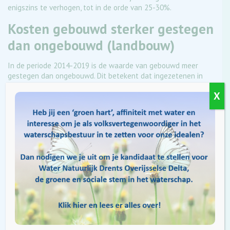
enigszins te verhogen, tot in de orde van 25-30%.
Kosten gebouwd sterker gestegen
dan ongebouwd (landbouw)
In de periode 2014-2019 is de waarde van gebouwd meer
gestegen dan ongebouwd. Dit betekent dat ingezetenen in
deze periode 1,3% meer zijn gaan betalen en ongebouwd
X
1,3% minder.
Profijtbeginsel
Er wordt al langer gewerkt om het belastingstelsel van het
waterschap aan te passen. De Commissie Aanpassing
Belastingstelsel (CAB) kwam op basis van profijt tot de
conclusie dat de ingezetenen in verhouding fors meer betalen
(in waterschap Drents Overijsselse Delta 35%) dan waar de
middelen van het waterschap voor worden ingezet (26%).
In vergelijkbare waterschappen
betalen ingezetenen lager tarief