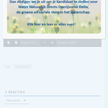
Pagina
1
/
1
Zoomen
100%
Tags:
biodiversiteit
2
REACTIES
Nieuwste