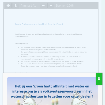
Pagina
1
/
1
Zoomen
100%
X