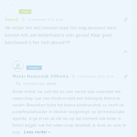
Gast
Arend
29 november 2018 16:10
We willen het wel steunen maar het mag absoluut niets
kosten! Ach, een kinderhand is snel gevuld. Maar goed
beschouwd is het toch absurd?!!!
Auteur
Water Natuurlijk DODelta
29 november 2018 16:16
Antwoord aan
Arend
Beste Arend, we zien het als een eerste stap waarmee het
waterschap laat zien biodiversiteit een belangrijk thema te
vinden. Binnenkort komt het thema biodiversiteit, zo heeft de
portefeuillehouder in oktober toegezegd, op de bestuurlijke
agenda; ik ga ervan uit dat we op dat moment ook beter in
beeld krijgen wat het waterschap allemaal al doet, en waar er
nog
…
Lees verder »