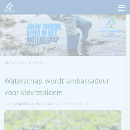
Skip to content
NIEUWS
/
UIT DE FRACTIE
Waterschap wordt ambassadeur
voor kievitsbloem
DOOR
WATER NATUURLIJK DODELTA
·
29 NOVEMBER 2018