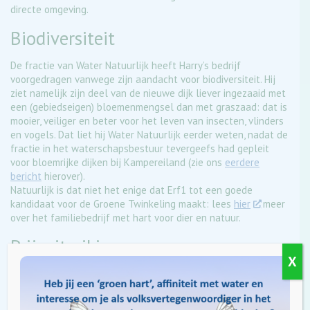
directe omgeving.
Biodiversiteit
De fractie van Water Natuurlijk heeft Harry’s bedrijf
voorgedragen vanwege zijn aandacht voor biodiversiteit. Hij
ziet namelijk zijn deel van de nieuwe dijk liever ingezaaid met
een (gebiedseigen) bloemenmengsel dan met graszaad: dat is
mooier, veiliger en beter voor het leven van insecten, vlinders
en vogels. Dat liet hij Water Natuurlijk eerder weten, nadat de
fractie in het waterschapsbestuur tevergeefs had gepleit
voor bloemrijke dijken bij Kampereiland (zie ons
eerdere
bericht
hierover).
Natuurlijk is dat niet het enige dat Erf1 tot een goede
kandidaat voor de Groene Twinkeling maakt: lees
hier
meer
over het familiebedrijf met hart voor dier en natuur.
Prijsuitreiking
X
Op woensdag 23 januari 2019 wordt tijdens de
nieuwjaarsbijeenkomst in Nijverdal bekend gemaakt wie van
de drie genomineerden de Groene Twinkeling 2019 wint. Wie