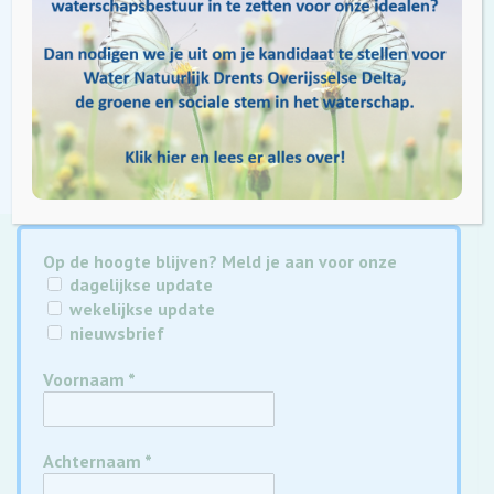
erbij wil zijn, kan zich aanmelden via de site van de Groene
Twinkeling. Water Natuurlijk is er zeker bij!
Tags:
biodiversiteit
bloemrijke dijk
Groene Twinkeling
Kampen
Op de hoogte blijven? Meld je aan voor onze
dagelijkse update
wekelijkse update
nieuwsbrief
Voornaam
*
Achternaam
*