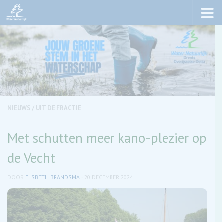
Skip to content
NIEUWS
/
UIT DE FRACTIE
Met schutten meer kano-plezier op
de Vecht
DOOR
ELSBETH BRANDSMA
·
20 DECEMBER 2024