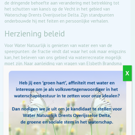
de dringende behoefte aan verandering met betrekking tot
het schutten van kano’s op de Vecht in het gebied van
Waterschap Drents Overijsselse Delta. Zijn standpunten
onderbouwde hij met feiten en persoonlijke verhalen.
Herziening beleid
Voor Water Natuurlijk is genieten van water een van de
speerpunten: de fractie vindt dat waar het ook maar enigszins
kan, het beleven van ons gebied via waterrecreatie mogelijk
moet zijn. Naar aanleiding van vragen van Elsbeth Brandsma
wordt het betreffende punt nu herzien en teruggekoppeld
X
naar het bestuur.
Op de hoogte blijven? Meld je aan voor onze
dagelijkse update