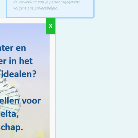
de verwerking
van je persoonsgegevens
volgens ons privacybeleid.
X