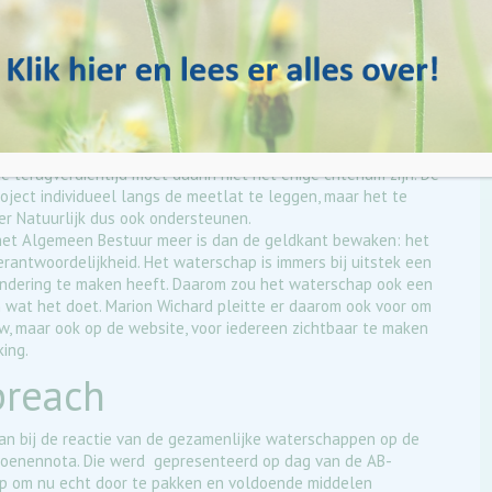
ntal projecten waar zonnepanelen toegepast kunnen worden.
gverdientijd minder dan 10 jaar is, een streven waar met name
vasthouden zou echter onvermijdelijk leiden tot vertragingen.
ouden
er Marion Wichard voor meer visie en minder boekhouden: de
e terugverdientijd moet daarin niet het enige criterium zijn. De
roject individueel langs de meetlat te leggen, maar het te
er Natuurlijk dus ook ondersteunen.
 het Algemeen Bestuur meer is dan de geldkant bewaken: het
antwoordelijkheid. Het waterschap is immers bij uitstek een
andering te maken heeft. Daarom zou het waterschap ook een
wat het doet. Marion Wichard pleitte er daarom ook voor om
w, maar ook op de website, voor iedereen zichtbaar te maken
ing.
preach
aan bij de reactie van de gezamenlijke waterschappen op de
iljoenennota. Die werd gepresenteerd op dag van de AB-
op om nu echt door te pakken en voldoende middelen