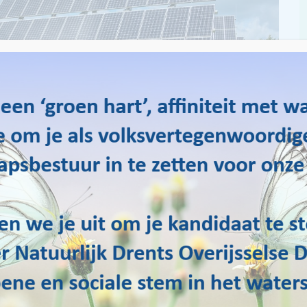
 Overijsselse Delta moest 18 september een besluit nemen
 noodzaak om de ambitie ‘energieneutraal in 2025’ te
iet zonder discussie.
rgieneutraal te zijn, is in januari 2017 als beleid
den nog- diverse projecten voorgelegd om die ambitie te