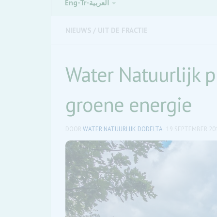
Eng-Tr-العربية
NIEUWS
/
UIT DE FRACTIE
Water Natuurlijk pl
groene energie
DOOR
WATER NATUURLIJK DODELTA
·
19 SEPTEMBER 20