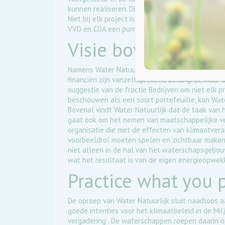
kunnen realiseren. Dit keer ging het om een aa
Niet bij elk project is zeker dat hierbij de teru
VVD en CDA een punt van maken. Aan die termijn 
Visie boven boekh
Namens Water Natuurlijk pleitte fractievoorzitt
financiën zijn vanzelfsprekend belangrijk, maar d
suggestie van de fractie Bedrijven om niet elk p
beschouwen als een soort portefeuille, kon Wat
Bovenal vindt Water Natuurlijk dat de taak van
gaat ook om het nemen van maatschappelijke ver
organisatie die met de effecten van klimaatver
voorbeeldrol moeten spelen en zichtbaar maken 
niet alleen in de hal van het waterschapsgebou
wat het resultaat is van de eigen energieopwekk
Practice what you 
De oproep van Water Natuurlijk sluit naadloos 
goede intenties voor het klimaatbeleid in de M
vergadering . De waterschappen roepen daarin 