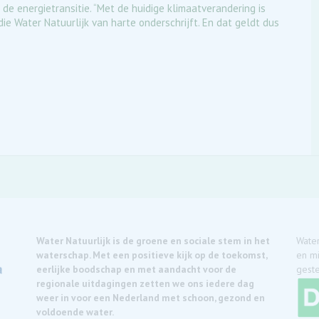
de energietransitie. “Met de huidige klimaatverandering is
die Water Natuurlijk van harte onderschrijft. En dat geldt dus
Water Natuurlijk is de groene en sociale stem in het
Water
waterschap. Met een positieve kijk op de toekomst,
en mi
eerlijke boodschap en met aandacht voor de
geste
regionale uitdagingen zetten we ons iedere dag
weer in voor een Nederland met schoon, gezond en
voldoende water.