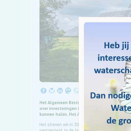
Het Algemeen Bestuur van Waterschap Drents
over investeringen in zonnepanelen. Absolute
kunnen halen. Het AB stemde in, al ging dat n
Het streven om in 2025 als waterschap geheel ene
vastgesteld. In de loop van de tijd zijn –en wor