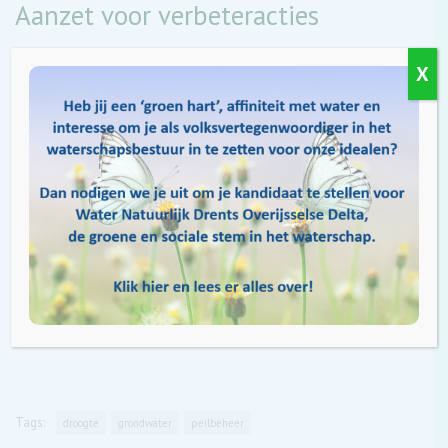
Aanzet voor verbeteracties
Water Natuurlijk vindt het belangrijk is om nu lering te
X
trekken uit de effecten van droogte en hier voor de toekomst
op in te spelen. Vooral het langer vasthouden van water
bovenstrooms is zowel van belang voor natuur als landbouw.
De aanbevelingen in de evaluatie geven goed richting aan
voor verbeteracties.
Vervolg
De evaluatie krijgt een vervolg met andere betrokken partijen.
Water Natuurlijk vindt het belangrijk om van elkaar te leren,
de samenwerking te versterken en verbeteracties in te zetten.
Zij ziet met veel belangstelling uit naar het vervolg van de
evaluatie en de verbeteracties.
Tags:
droogte
grondwater
peilbeheer