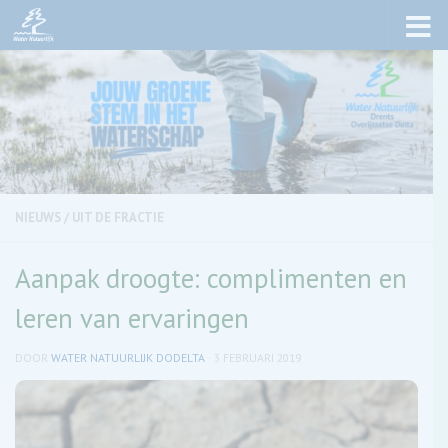
Skip to content
NIEUWS
/
UIT DE FRACTIE
Aanpak droogte: complimenten en
leren van ervaringen
DOOR
WATER NATUURLIJK DODELTA
·
3 FEBRUARI 2019