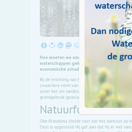
Hoe moeten we omgaan met wateroverlast? H
waterschappen geharmoniseerd. Het gaat hier
economische schade.
Bij de inrichting van het watersysteem worden 
zwaardere norm van bescherming aangehouden v
zover het om landbouwkundig gebruik gaat, wor
grondgebruik (grasland of akkerbouw) dat in he
Natuurfunctie
Obe Brandsma stelde vast dat het aansluit op he
Oost is opgesteld. Hij gaf aan dat hij er wel va