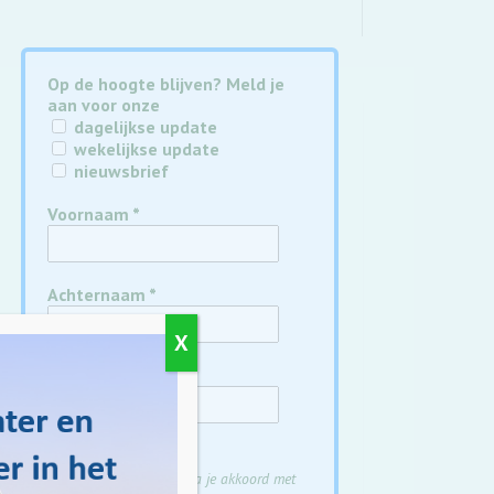
Op de hoogte blijven? Meld je
aan voor onze
dagelijkse update
wekelijkse update
nieuwsbrief
Voornaam
*
Achternaam
*
X
E-mail
*
Door je aan te melden ga je akkoord met