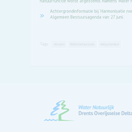
natuurfunctie wordt afgestemd. Namens Water Nat
Achtergrondinformatie bij ‘Harmonisatie n
Algemeen Bestuursagenda van 27 juni.
Tags:
normen
Waterbeheerplan
wateroverlast