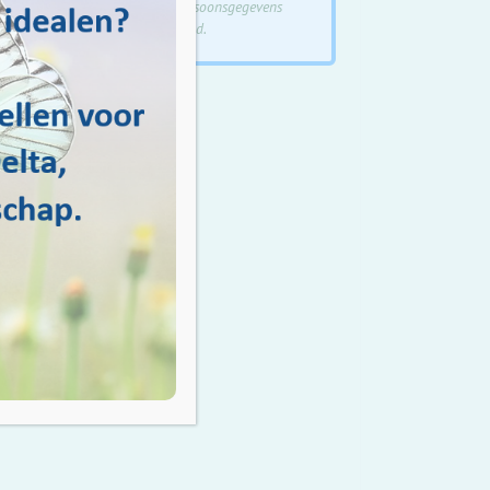
de verwerking
van je persoonsgegevens
volgens ons privacybeleid.