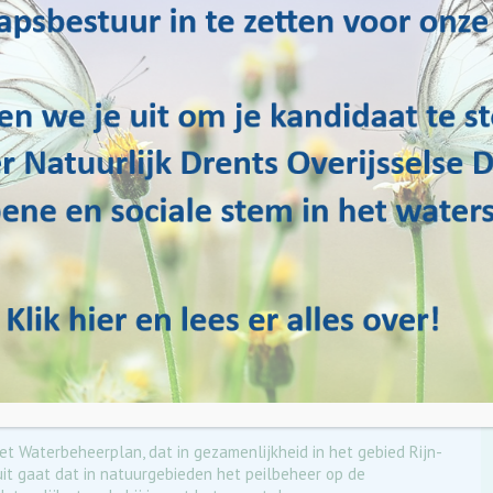
et waterschap heeft de normen van de beide voormalig
 niet om veiligheid, maar om wateroverlast en
verschillende beschermingsniveaus aangehouden. Zo wordt een
oor steden en dorpen dan voor landbouwkundig gebruik. Voor
dt per gebied de norm bepaald op het landbouwkundig
t betreffende peilvak het meest voorkomt.
t Waterbeheerplan, dat in gezamenlijkheid in het gebied Rijn-
nuit gaat dat in natuurgebieden het peilbeheer op de