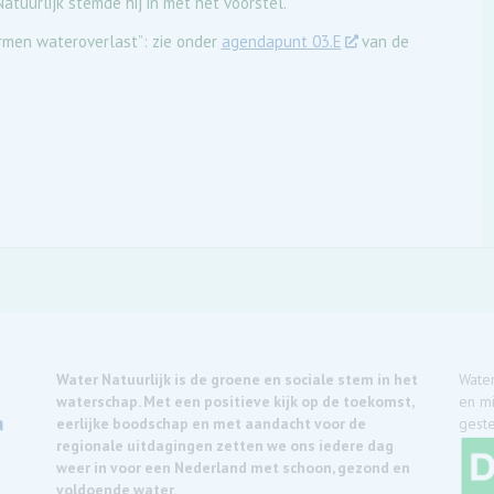
uurlijk stemde hij in met het voorstel.
ormen wateroverlast”: zie onder
agendapunt 03.E
van de
Water Natuurlijk is de groene en sociale stem in het
Water
waterschap. Met een positieve kijk op de toekomst,
en mi
eerlijke boodschap en met aandacht voor de
geste
regionale uitdagingen zetten we ons iedere dag
weer in voor een Nederland met schoon, gezond en
voldoende water.