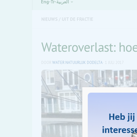
Eng-Tr-العربية
NIEUWS
/
UIT DE FRACTIE
Wateroverlast: h
DOOR
WATER NATUURLIJK DODELTA
·
1 JULI 2017