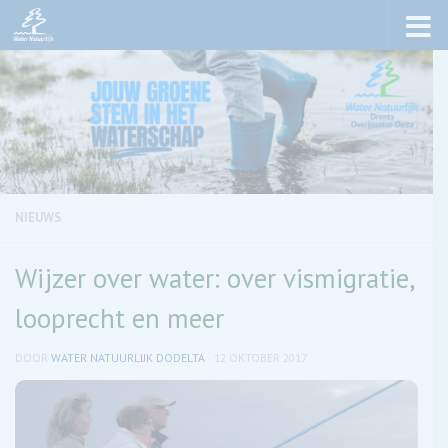
Skip to content
NIEUWS
Wijzer over water: over vismigratie,
looprecht en meer
DOOR
WATER NATUURLIJK DODELTA
·
12 OKTOBER 2017