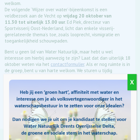
welkom.
De volgende ‘Wijzer over water’-bijeenkomst is een
veldbezoek aan de Vecht op
vrijdag 20 oktober van
11.30 tot uiterlijk 13.00 uur
. Ed Piek, directeur van
Sportvisserij Oost-Nederland, licht dan enkele visserij-
gerelateerde thema’s toe, zoals looprecht, vismigratie en
toegankelijkheid schouwpaden.
Bent u geen lid van Water Natuurlijk, maar hebt u wel
interesse om hierbij aanwezig te zijn? Laat dat dan uiterlijk 18
oktober weten via het
contactformulier
. Als er nog ruimte is in
de groep, bent u van harte welkom. We sturen u tijdig
informatie over de locatie waar we elkaar ontmoeten.
X
Tags:
looprecht
schouwpaden
Vecht
vismigratie