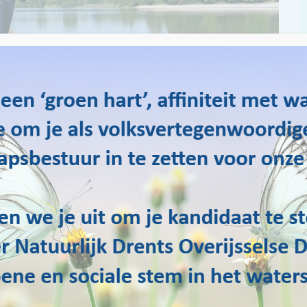
jsselse Delta
randerende klimaat. Laten we dat als kans zien
’.
 winters en droge zomers. We moeten ons aanpassen aan het
en door te gaan ‘ bouwen met de natuur’. Beken die weer mogen
dienen als waterbuffers. Waar de otter terugkomt en libellen