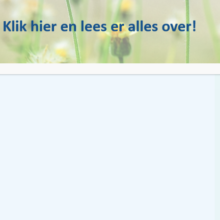
e, groene waterschapspartij nodig. En dat is Water Natuurlijk !