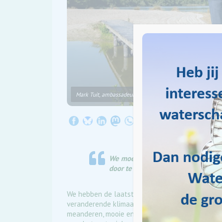
Mark Tuit, ambassadeur voor Water Natuurlijk Drents Overi
We moeten ons aanpassen aan het ve
door te gaan ‘ bouwen met de natuur
We hebben de laatste jaren te maken met natte
veranderende klimaat. Laten we dat als kans zi
meanderen, mooie en nieuwe natuurgebieden die 