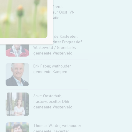
Joline de Weerdt,
regiodirecteur Oost IVN
Natuureducatie
Michiel van de Kasteelen,
fractievoorzitter Progressief
Westerveld / GroenLinks
gemeente Westerveld
Erik Faber, wethouder
gemeente Kampen
Anke Oosterhuis,
fractievoorzitter D66
gemeente Westerveld
Thomas Walder, wethouder
gemeente Deventer