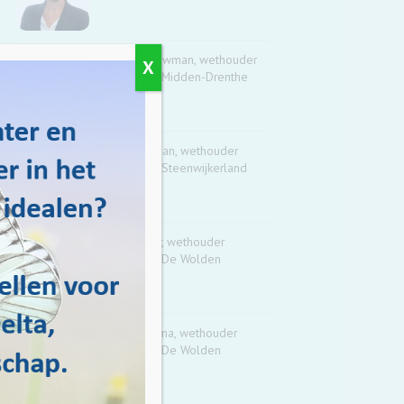
Dennis Bouwman, wethouder
X
gemeente Midden-Drenthe
Trijn Jongman, wethouder
gemeente Steenwijkerland
Albert Haar, wethouder
gemeente De Wolden
Mark Turksma, wethouder
gemeente De Wolden