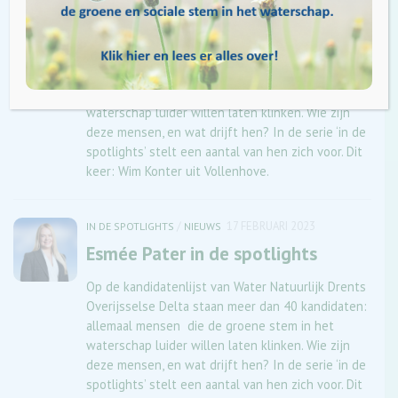
Wim Konter in de spotlights
Op de kandidatenlijst van Water Natuurlijk Drents
Overijsselse Delta staan meer dan 40 kandidaten:
allemaal mensen die de groene stem in het
waterschap luider willen laten klinken. Wie zijn
deze mensen, en wat drijft hen? In de serie ‘in de
spotlights’ stelt een aantal van hen zich voor. Dit
keer: Wim Konter uit Vollenhove.
/
17 FEBRUARI 2023
IN DE SPOTLIGHTS
NIEUWS
Esmée Pater in de spotlights
Op de kandidatenlijst van Water Natuurlijk Drents
Overijsselse Delta staan meer dan 40 kandidaten:
allemaal mensen die de groene stem in het
waterschap luider willen laten klinken. Wie zijn
deze mensen, en wat drijft hen? In de serie ‘in de
spotlights’ stelt een aantal van hen zich voor. Dit