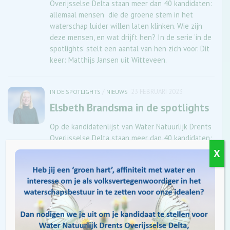
Overijsselse Delta staan meer dan 40 kandidaten:
allemaal mensen die de groene stem in het
waterschap luider willen laten klinken. Wie zijn
deze mensen, en wat drijft hen? In de serie ‘in de
spotlights’ stelt een aantal van hen zich voor. Dit
keer: Matthijs Jansen uit Witteveen.
/
23 FEBRUARI 2023
IN DE SPOTLIGHTS
NIEUWS
Elsbeth Brandsma in de spotlights
Op de kandidatenlijst van Water Natuurlijk Drents
Overijsselse Delta staan meer dan 40 kandidaten:
allemaal mensen die de groene stem in het
X
waterschap luider willen laten klinken. Wie zijn
deze mensen, en wat drijft hen? In de serie ‘in de
spotlights’ stelt een aantal van hen zich voor. Dit
keer: Elsbeth Brandsma ut Deventer.
/
21 FEBRUARI 2023
IN DE SPOTLIGHTS
NIEUWS