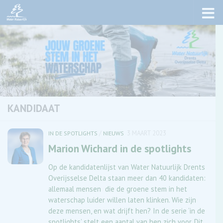
Skip to content
KANDIDAAT
/
3 MAART 2023
IN DE SPOTLIGHTS
NIEUWS
Marion Wichard in de spotlights
Op de kandidatenlijst van Water Natuurlijk Drents
Overijsselse Delta staan meer dan 40 kandidaten:
allemaal mensen die de groene stem in het
waterschap luider willen laten klinken. Wie zijn
deze mensen, en wat drijft hen? In de serie ‘in de
spotlights’ stelt een aantal van hen zich voor. Dit